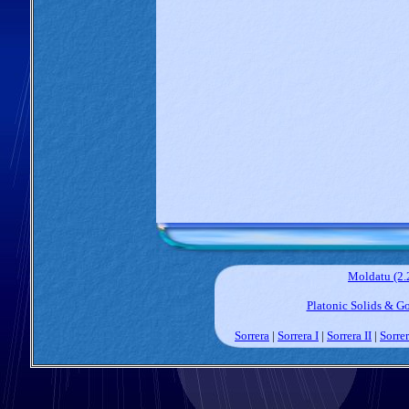
Moldatu (2
Platonic Solids & 
Sorrera
|
Sorrera I
|
Sorrera II
|
Sorrer